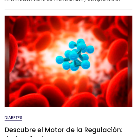
Más
Sobre
Esta
Enfermedad
DIABETES
Descubre el Motor de la Regulación: