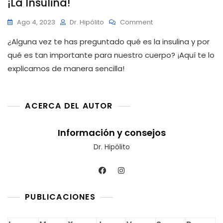
¡La Insulina!
On
Ago 4, 2023
Dr. Hipólito
Comment
Descubre
¿Alguna vez te has preguntado qué es la insulina y por
El
Motor
qué es tan importante para nuestro cuerpo? ¡Aquí te lo
De
explicamos de manera sencilla!
La
Regulación:
¡La
Insulina!
ACERCA DEL AUTOR
Información y consejos
Dr. Hipólito
PUBLICACIONES