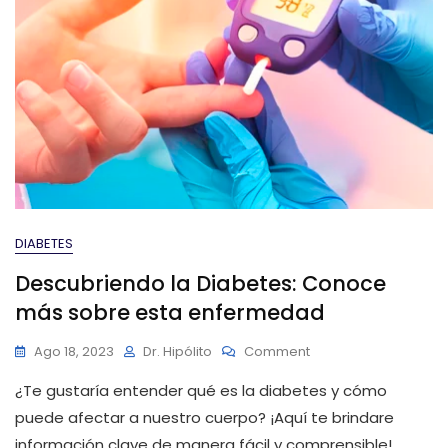
DIABETES
Descubriendo la Diabetes: Conoce
más sobre esta enfermedad
On
Ago 18, 2023
Dr. Hipólito
Comment
Descubriendo
¿Te gustaría entender qué es la diabetes y cómo
La
Diabetes:
puede afectar a nuestro cuerpo? ¡Aquí te brindare
Conoce
información clave de manera fácil y comprensible!